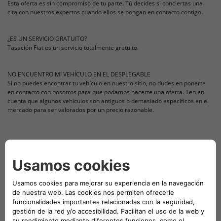
Esta oferta es sin compromiso de tu parte. Tú decides si conciertas una
cita con nuestros expertos cuando ellos se pongan en contacto contigo.
¿ES UN SERVICIO GRATUITO?
Tasación Fiat es un servicio totalmente gratuito.
NO ENCUENTRO MI VEHÍCULO EN EL DESPLEGABLE
Si no puedes encontrar tu vehículo en nuestro sitio, no dudes en ponerte
en contacto con nosotros para que podamos hacerte una oferta. Ten en
cuenta que algunos vehículos son antiguos o demasiado específicos en el
mercado para ser valorados por un precio razonable.
NO HE RECIBIDO MI ESTIMACIÓN POR CORREO ELECTRÓNICO
Puede ser que algunos proveedores de correo electrónico identifiquen
erróneamente nuestra dirección de correo electrónico como spam. En este
caso, por favor revisa tu 'correo no deseado' y configura un buzón distinto.
De todas formas, si finalmente no recibes tu estimación por correo
electrónico, ponte en contacto con nosotros dejando tus datos para que
podamos enviarte de nuevo tu oferta de compra.