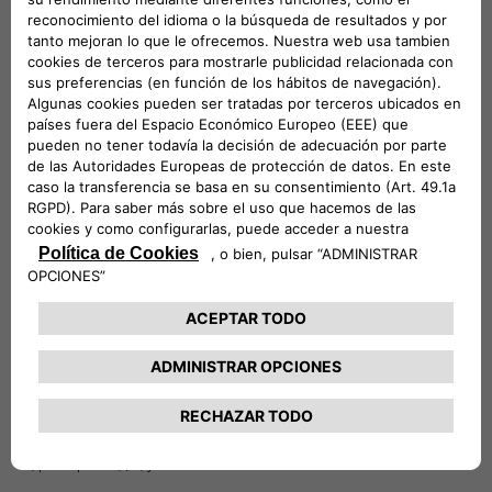
¿CÓMO CERRAR UNA CITA?
Es muy simple. Cuando solicitas una estimación, eliges tu concesionario
Fiat más adecuado. Un experto Fiat del concesionario se pondrá en
contacto contigo para programar una cita.
¿QUÉ DOCUMENTOS TENGO QUE REUNIR?
Durante tu cita en la concesión será necesario que traigas los siguientes
documentos :
- El permiso de circulación de tu vehículo
- Un documento de identidad (DNI o pasaporte)
- Datos completos de tu cuenta bancaria
- La guía completa de utilización de tu vehículo, así como el registro de los
mantenimientos y el historial de todas las reparaciones del vehículo y
todas las facturas
- Los 2 juegos de llaves de tu vehículo, así como el código de seguridad
para acceder al sistema.
- Dependiendo el caso, la parte delantera desmontable de la radio, la llave
de las tuercas anti-robo de las ruedas, todos los CD's necesarios para el
funcionamiento del sistema de navegación ...
- Y, por supuesto, ¡tú, y tu vehículo!